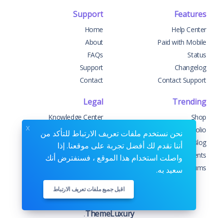
Support
Features
Home
Help Center
About
Paid with Mobile
FAQs
Status
Support
Changelog
Contact
Contact Support
Legal
Trending
Knowledge Center
Shop
x
Custom Development
Portfolio
نحن نستخدم ملفات تعريف الارتباط للتأكد من
Sponsorships
Blog
أننا نقدم لك أفضل تجربة على موقعنا. إذا
Terms & Conditions
Events
واصلت استخدام هذا الموقع ، فسنفترض أنك
Privacy Policy
Forums
سعيد به.
اقبل جميع ملفات تعريف الارتباط
Copyrights © 2026. All Rights Reserved by
.
ThemeLuxury