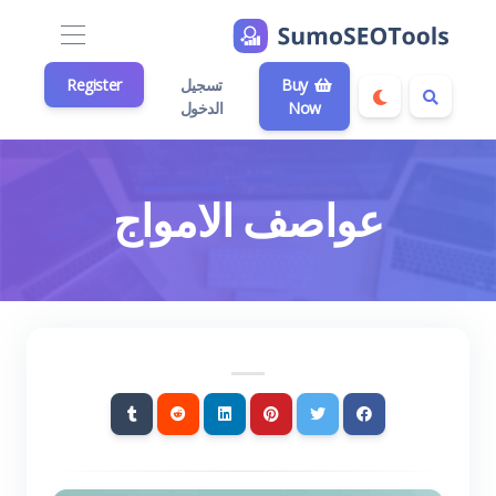
Buy
تسجيل
Register
Now
الدخول
عواصف الامواج