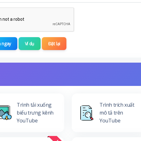
 ngay
Ví dụ
Đặt lại
Trình tải xuống
Trình trích xuất
biểu trưng kênh
mô tả trên
YouTube
YouTube