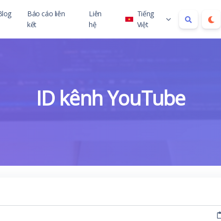
Blog
Báo cáo liên
Liên
Tiếng
kết
hệ
Việt
العربية
Deutsch
 child
English
Español
ID kênh YouTube
Français
Italiano
Português
Русский
Türkçe
Tiếng Việt