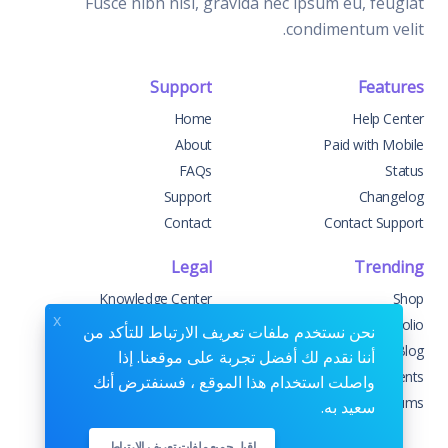
Fusce nibh nisl, gravida nec ipsum eu, feugiat
condimentum velit.
Support
Features
Home
Help Center
About
Paid with Mobile
FAQs
Status
Support
Changelog
Contact
Contact Support
Legal
Trending
Knowledge Center
Shop
x
Custom Development
Portfolio
نحن نستخدم ملفات تعريف الارتباط للتأكد من
Sponsorships
Blog
أننا نقدم لك أفضل تجربة على موقعنا. إذا
Terms & Conditions
Events
واصلت استخدام هذا الموقع ، فسنفترض أنك
Privacy Policy
Forums
سعيد به.
اقبل جميع ملفات تعريف الارتباط